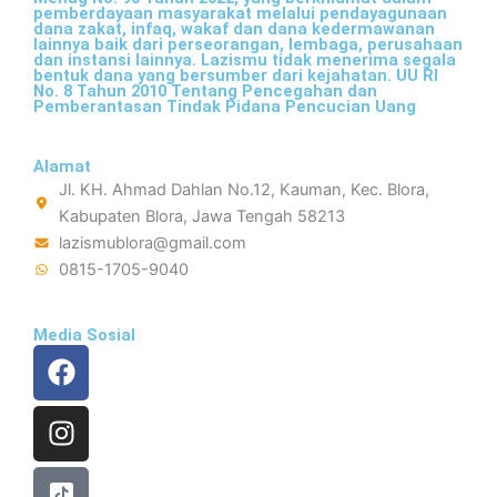
pemberdayaan masyarakat melalui pendayagunaan
dana zakat, infaq, wakaf dan dana kedermawanan
lainnya baik dari perseorangan, lembaga, perusahaan
dan instansi lainnya. Lazismu tidak menerima segala
bentuk dana yang bersumber dari kejahatan. UU RI
No. 8 Tahun 2010 Tentang Pencegahan dan
Pemberantasan Tindak Pidana Pencucian Uang
Alamat
Jl. KH. Ahmad Dahlan No.12, Kauman, Kec. Blora,
Kabupaten Blora, Jawa Tengah 58213
lazismublora@gmail.com
0815-1705-9040
Media Sosial
Facebook
Instagram