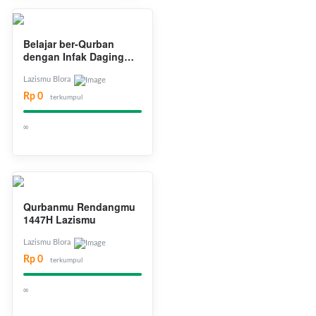
Belajar ber-Qurban
dengan Infak Daging
RendangMu
Lazismu Blora
Rp 0
terkumpul
∞
Qurbanmu Rendangmu
1447H Lazismu
Lazismu Blora
Rp 0
terkumpul
∞