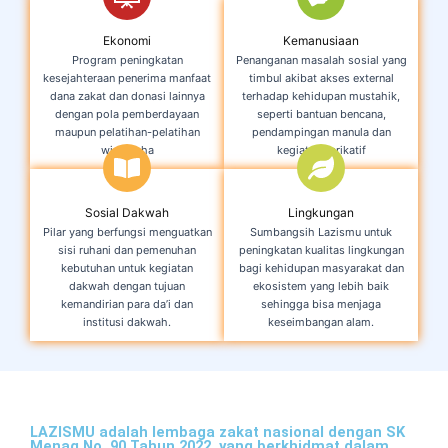
Ekonomi
Kemanusiaan
Program peningkatan
Penanganan masalah sosial yang
kesejahteraan penerima manfaat
timbul akibat akses external
dana zakat dan donasi lainnya
terhadap kehidupan mustahik,
dengan pola pemberdayaan
seperti bantuan bencana,
maupun pelatihan-pelatihan
pendampingan manula dan
wirausaha
kegiatan karikatif
Sosial Dakwah
Lingkungan
Pilar yang berfungsi menguatkan
Sumbangsih Lazismu untuk
sisi ruhani dan pemenuhan
peningkatan kualitas lingkungan
kebutuhan untuk kegiatan
bagi kehidupan masyarakat dan
dakwah dengan tujuan
ekosistem yang lebih baik
kemandirian para da’i dan
sehingga bisa menjaga
institusi dakwah.
keseimbangan alam.
LAZISMU adalah lembaga zakat nasional dengan SK
Menag No. 90 Tahun 2022, yang berkhidmat dalam